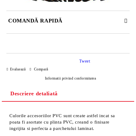
COMANDĂ RAPIDĂ
DOAR 4 CÂMPURI DE COMPLETAT
Tweet
Evaluează
Compară
Informatii privind conformitatea
Descriere detaliată
Sunt de acord cu
Politica de confidentialitate
Noi vă vom contacta pentru finalizarea comenzii.
Culorile accesoriilor PVC sunt create astfel incat sa
poata fi asortate cu plinta PVC, creand o finisare
ingrijita si perfecta a parchetului laminat.