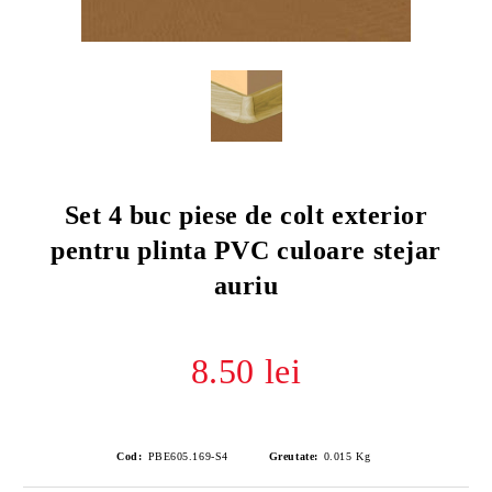
Set 4 buc piese de colt exterior
pentru plinta PVC culoare stejar
auriu
8.50 lei
Cod:
PBE605.169-S4
Greutate:
0.015
Kg