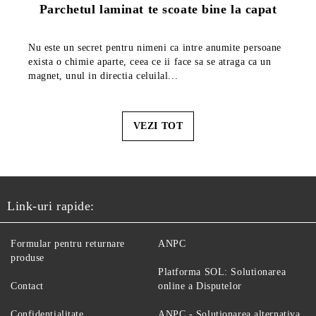
Parchetul laminat te scoate bine la capat
Nu este un secret pentru nimeni ca intre anumite persoane
exista o chimie aparte, ceea ce ii face sa se atraga ca un
magnet, unul in directia celuilal...
VEZI TOT
Link-uri rapide:
Formular pentru returnare
ANPC
produse
Platforma SOL: Solutionarea
Contact
online a Disputelor
Confidenţialitate
ANPC - Solutionarea alternativa