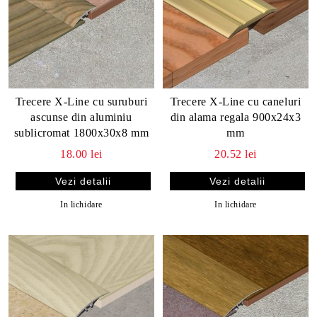
Trecere X-Line cu suruburi
Trecere X-Line cu caneluri
ascunse din aluminiu
din alama regala 900x24x3
sublicromat 1800x30x8 mm
mm
18.00 lei
20.52 lei
Vezi detalii
Vezi detalii
In lichidare
In lichidare