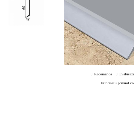
Recomandă
Evalueaz
Informatii privind c