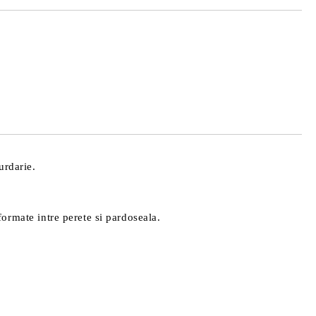
TAT
de confidentialitate
area comenzii.
urdarie.
 formate intre perete si pardoseala.