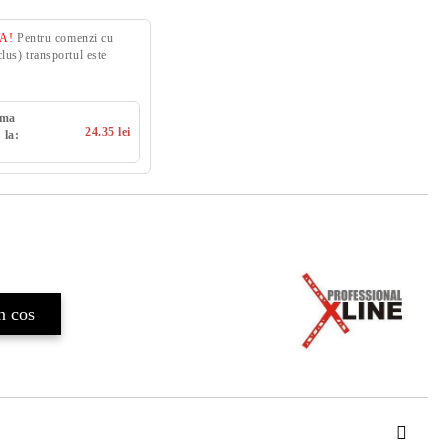
VA!
Pentru comenzi cu
us) transportul este
uma
24.35 lei
 la: