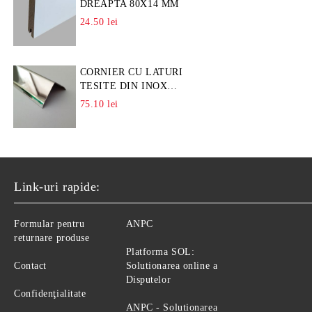
DREAPTA 80X14 MM
24.50 lei
CORNIER CU LATURI
TESITE DIN INOX
L=A=25MM
75.10 lei
Link-uri rapide:
Formular pentru
ANPC
returnare produse
Platforma SOL:
Contact
Solutionarea online a
Disputelor
Confidenţialitate
ANPC - Solutionarea