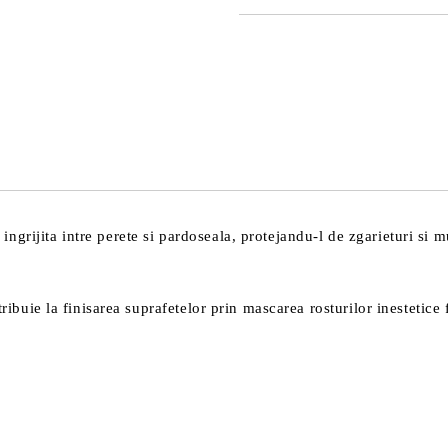
DOAR 4 CÂMPURI DE COMPLE
Sunt de acord cu
Politica 
Noi vă vom contacta pentru finaliz
grijita intre perete si pardoseala, protejandu-l de zgarieturi si m
tribuie la finisarea suprafetelor prin mascarea rosturilor inestetice