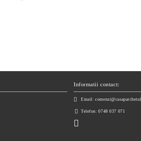
Informatii contact:
Email:
comenzi@casaparchetul
Telefon:
0748 037 071