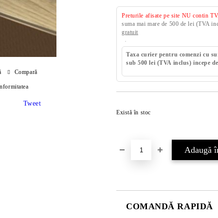
Preturile afisate pe site NU contin T
suma mai mare de 500 de lei (TVA incl
gratuit
Taxa curier pentru comenzi cu s
sub 500 lei (TVA inclus) incepe de
ă
Compară
onformitatea
Tweet
Există în stoc
COMANDĂ RAPIDĂ