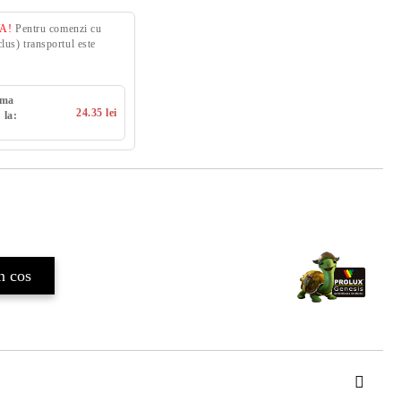
VA!
Pentru comenzi cu
us) transportul este
uma
24.35 lei
 la: