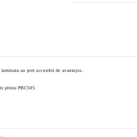
DOAR 4 CÂMPURI DE COMPLE
Sunt de acord cu
Politica 
Noi vă vom contacta pentru finaliz
aminata au pret accesibil de avantajos.
chis plinta PBC505