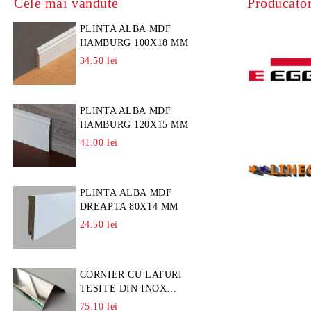
Cele mai vandute
Producator
PLINTA ALBA MDF
HAMBURG 100X18 MM
34.50 lei
PLINTA ALBA MDF
HAMBURG 120X15 MM
41.00 lei
PLINTA ALBA MDF
DREAPTA 80X14 MM
24.50 lei
CORNIER CU LATURI
TESITE DIN INOX
L=A=25MM
75.10 lei