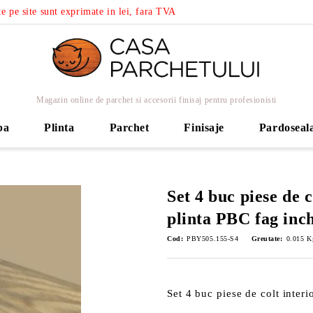
e pe site sunt exprimate in lei, fara TVA
Magazin online de parchet si accesorii finisaj pentru profesionisti
ba
Plinta
Parchet
Finisaje
Pardoseal
Set 4 buc piese de c
plinta PBC fag inch
Cod:
PBY505.155-S4
Greutate:
0.015
K
Set 4 buc piese de colt interi