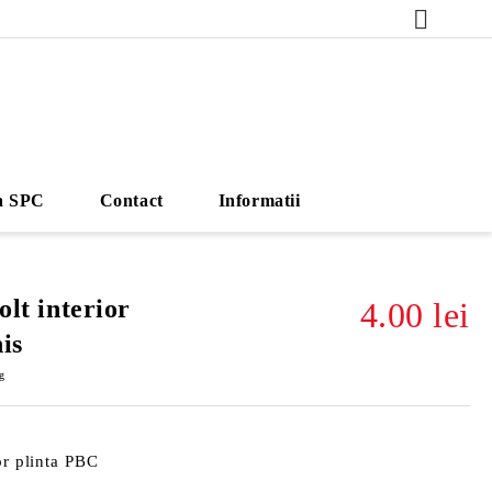
a SPC
Contact
Informatii
olt interior
4.00 lei
is
g
or plinta PBC