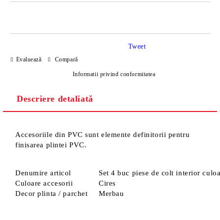
DOAR 4 CÂMPURI DE COMPLETAT
Tweet
Evaluează
Compară
Informatii privind conformitatea
Descriere detaliată
Sunt de acord cu
Politica de confidentialitate
Noi vă vom contacta pentru finalizarea comenzii.
Accesoriile din PVC sunt elemente definitorii pentru
finisarea plintei PVC.
Denumire articol
Set 4 buc piese de colt interior cul
Culoare accesorii
Cires
Decor plinta / parchet
Merbau