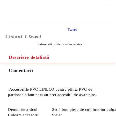
DOAR 4 CÂMPURI DE COMPLETAT
Tweet
Evaluează
Compară
Informatii privind conformitatea
Descriere detaliată
Sunt de acord cu
Politica de confidentialitate
Noi vă vom contacta pentru finalizarea comenzii.
Comentarii
Accesoriile PVC LINECO pentru plinta PVC de
pardoseala laminata au pret accesibil de avantajos.
Denumire articol
Set 4 buc piese de colt interior culo
Culoare accesorii
Stejar