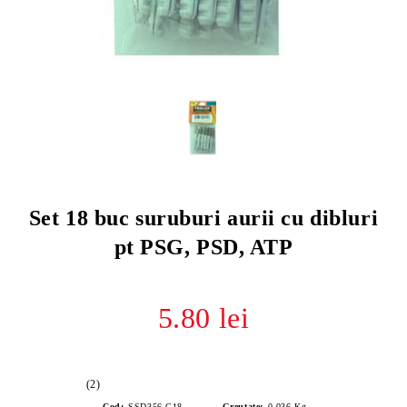
Set 18 buc suruburi aurii cu dibluri
pt PSG, PSD, ATP
5.80 lei
(2)
Cod:
SSD356.G18
Greutate:
0.036
Kg