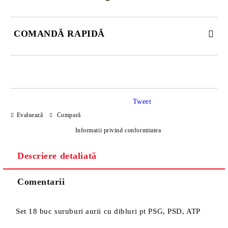
COMANDĂ RAPIDĂ
DOAR 4 CÂMPURI DE COMPLETAT
Tweet
Evaluează
Compară
Informatii privind conformitatea
Descriere detaliată
Sunt de acord cu
Politica de confidentialitate
Noi vă vom contacta pentru finalizarea comenzii.
Comentarii
Set 18 buc suruburi aurii cu dibluri pt PSG, PSD, ATP