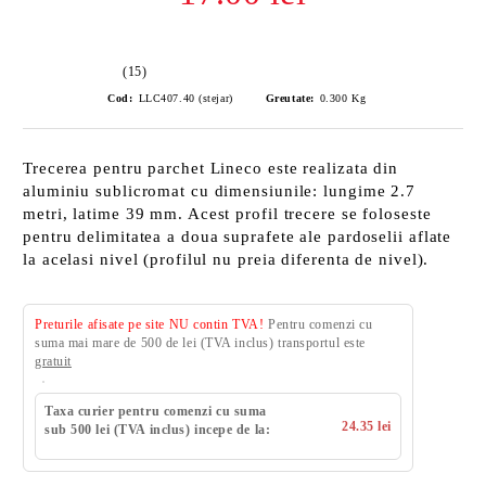
(15)
Cod:
LLC407.40 (stejar)
Greutate:
0.300
Kg
Trecerea pentru parchet Lineco este realizata din
aluminiu sublicromat cu dimensiunile: lungime 2.7
metri, latime 39 mm. Acest profil trecere se foloseste
pentru delimitatea a doua suprafete ale pardoselii aflate
la acelasi nivel (profilul nu preia diferenta de nivel).
Preturile afisate pe site NU contin TVA!
Pentru comenzi cu
suma mai mare de 500 de lei (TVA inclus) transportul este
gratuit
Taxa curier pentru comenzi cu suma
24.35 lei
sub 500 lei (TVA inclus) incepe de la: