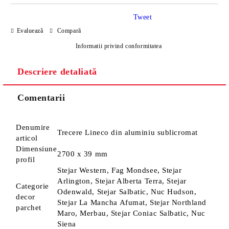
Tweet
Evaluează
Compară
Informatii privind conformitatea
Descriere detaliată
Sunt de acord cu
Politica de confidentialitate
Noi vă vom contacta pentru finalizarea comenzii.
Comentarii
Denumire
Trecere Lineco din aluminiu sublicromat
articol
Dimensiune
2700 x 39 mm
profil
Stejar Western, Fag Mondsee, Stejar
Arlington, Stejar Alberta Terra, Stejar
Categorie
Odenwald, Stejar Salbatic, Nuc Hudson,
decor
Stejar La Mancha Afumat, Stejar Northland
parchet
Maro, Merbau, Stejar Coniac Salbatic, Nuc
Siena