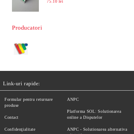
75.10 lei
Producatori
Link-uri rapide:
Formular pentru returnare
ANPC
produse
Platforma SOL: Solutionarea
Contact
online a Disputelor
Confidenţialitate
ANPC - Solutionarea alternativa