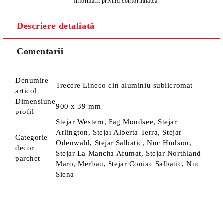
Informatii privind conformitatea
Descriere detaliată
Sunt de acord cu
Politica de confidentialitate
Noi vă vom contacta pentru finalizarea comenzii.
Comentarii
Denumire
Trecere Lineco din aluminiu sublicromat
articol
Dimensiune
900 x 39 mm
profil
Stejar Western, Fag Mondsee, Stejar
Arlington, Stejar Alberta Terra, Stejar
Categorie
Odenwald, Stejar Salbatic, Nuc Hudson,
decor
Stejar La Mancha Afumat, Stejar Northland
parchet
Maro, Merbau, Stejar Coniac Salbatic, Nuc
Siena