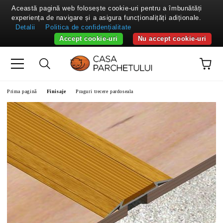
Această pagină web folosește cookie-uri pentru a îmbunătăți
experiența de navigare și a asigura funcționalițăți adiționale.
Detalii
Politica de confidențialitate
Accept cookie-uri
Nu accept cookie-uri
Prima pagină
Finisaje
Praguri trecere pardoseala