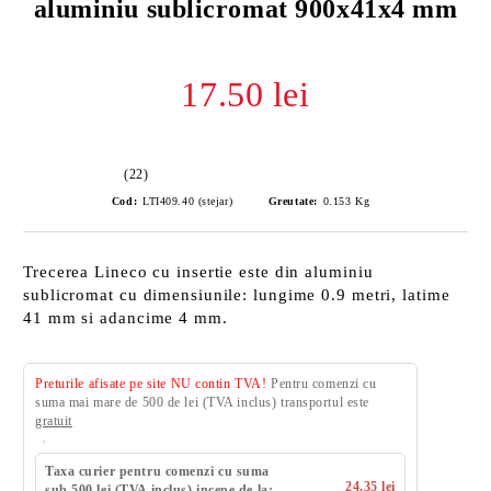
aluminiu sublicromat 900x41x4 mm
17.50 lei
(22)
Cod:
LTI409.40 (stejar)
Greutate:
0.153
Kg
Trecerea Lineco cu insertie este din aluminiu
sublicromat cu dimensiunile: lungime 0.9 metri, latime
41 mm si adancime 4 mm.
Preturile afisate pe site NU contin TVA!
Pentru comenzi cu
suma mai mare de 500 de lei (TVA inclus) transportul este
gratuit
Taxa curier pentru comenzi cu suma
24.35 lei
sub 500 lei (TVA inclus) incepe de la: