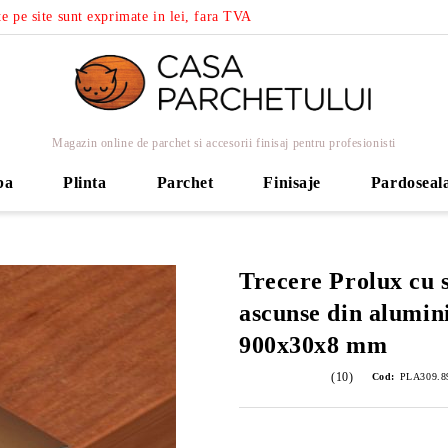
e pe site sunt exprimate in lei, fara TVA
Magazin online de parchet si accesorii finisaj pentru profesionisti
ba
Plinta
Parchet
Finisaje
Pardoseal
Trecere Prolux cu 
ascunse din alumin
900x30x8 mm
(10)
Cod:
PLA309.89