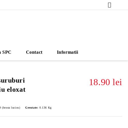
a SPC
Contact
Informatii
suruburi
18.90 lei
iu eloxat
 (bronz lucios)
Greutate:
0.136
Kg