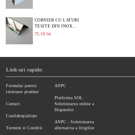
CORNIER CU LATURI
TESITE DIN INOX
L=A=25MM
75.10 lei
Link-uri rapide:
Formular pentru
ANPC
returnare produse
Platforma SOL:
Contact
Solutionarea online a
Disputelor
Confidenţialitate
ANPC - Solutionarea
Termeni si Conditii
alternativa a litigiilor