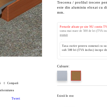
Trecerea / profilul trecere p
este din aluminiu eloxat cu 
mm.
Preturile afisate pe site NU contin T
suma mai mare de 500 de lei (TVA incl
gratuit
Taxa curier pentru comenzi cu s
sub 500 lei (TVA inclus) incepe de
Culoare:
ă
Compară
onformitatea
Există în stoc
Tweet