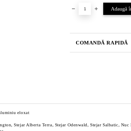
COMANDĂ RAPIDĂ
DOAR 4 CÂMPURI DE COMPLE
Sunt de acord cu
Politica 
Noi vă vom contacta pentru finaliz
aluminiu eloxat
ington, Stejar Alberta Terra, Stejar Odenwald, Stejar Salbatic, N