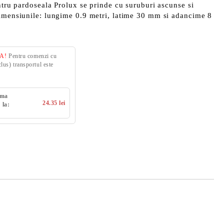
entru pardoseala Prolux se prinde cu suruburi ascunse si
dimensiunile: lungime 0.9 metri, latime 30 mm si adancime 8
VA!
Pentru comenzi cu
us) transportul este
uma
24.35 lei
 la: