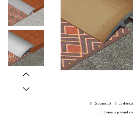
Prev
Next
Recomandă
Evalueaz
Informatii privind c