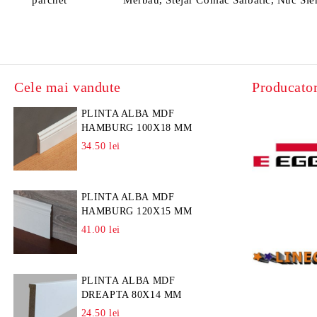
parchet
Merbau, Stejar Coniac Salbatic, Nuc Sie
Cele mai vandute
Producator
PLINTA ALBA MDF
HAMBURG 100X18 MM
34.50 lei
PLINTA ALBA MDF
HAMBURG 120X15 MM
41.00 lei
PLINTA ALBA MDF
DREAPTA 80X14 MM
24.50 lei