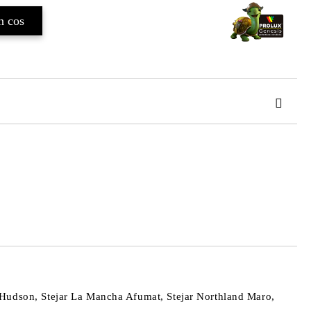
TAT
de confidentialitate
area comenzii.
uc Hudson, Stejar La Mancha Afumat, Stejar Northland Maro,