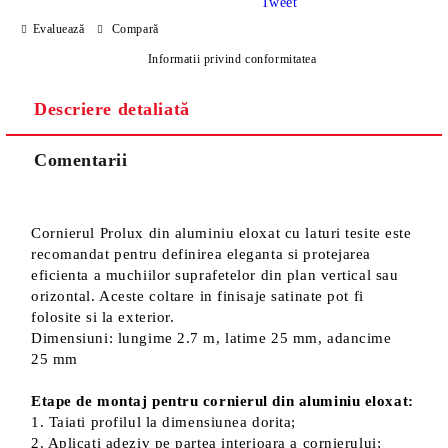
Tweet
Evaluează
Compară
Informatii privind conformitatea
Descriere detaliată
Sunt de acord cu
Politica de confidentialitate
Noi vă vom contacta pentru finalizarea comenzii.
Comentarii
Cornierul Prolux din aluminiu eloxat cu laturi tesite este
recomandat pentru definirea eleganta si protejarea
eficienta a muchiilor suprafetelor din plan vertical sau
orizontal. Aceste coltare in finisaje satinate pot fi
folosite si la exterior.
Dimensiuni: lungime 2.7 m, latime 25 mm, adancime
25 mm
Etape de montaj pentru cornierul din aluminiu eloxat:
1. Taiati profilul la dimensiunea dorita;
2. Aplicati adeziv pe partea interioara a cornierului;