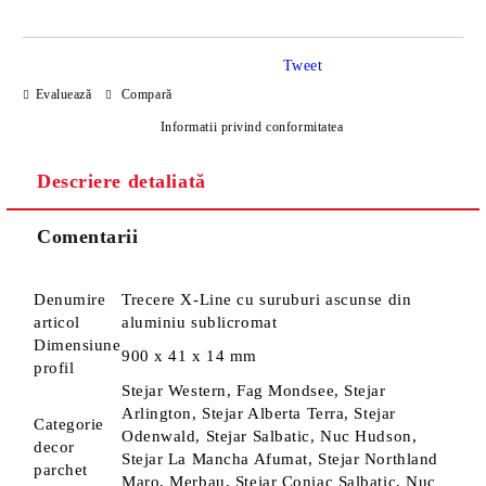
Tweet
Evaluează
Compară
Informatii privind conformitatea
Descriere detaliată
Sunt de acord cu
Politica de confidentialitate
Noi vă vom contacta pentru finalizarea comenzii.
Comentarii
Denumire
Trecere X-Line cu suruburi ascunse din
articol
aluminiu sublicromat
Dimensiune
900 x 41 x 14 mm
profil
Stejar Western, Fag Mondsee, Stejar
Arlington, Stejar Alberta Terra, Stejar
Categorie
Odenwald, Stejar Salbatic, Nuc Hudson,
decor
Stejar La Mancha Afumat, Stejar Northland
parchet
Maro, Merbau, Stejar Coniac Salbatic, Nuc