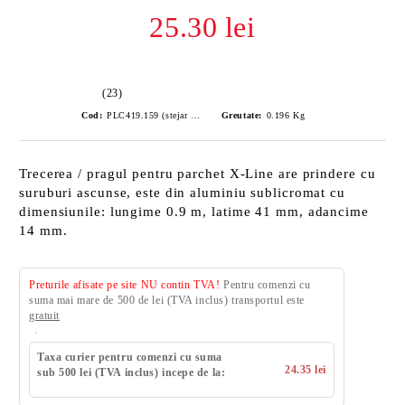
25.30 lei
(23)
Cod:
PLC419.159 (stejar vechi)
Greutate:
0.196
Kg
Trecerea / pragul pentru parchet X-Line are prindere cu
suruburi ascunse, este din aluminiu sublicromat cu
dimensiunile: lungime 0.9 m, latime 41 mm, adancime
14 mm.
Preturile afisate pe site NU contin TVA!
Pentru comenzi cu
suma mai mare de 500 de lei (TVA inclus) transportul este
gratuit
Taxa curier pentru comenzi cu suma
24.35 lei
sub 500 lei (TVA inclus) incepe de la: