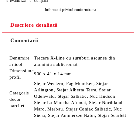
Evaluează
Compară
Informatii privind conformitatea
Descriere detaliată
Comentarii
Denumire
Trecere X-Line cu suruburi ascunse din
articol
aluminiu sublicromat
Dimensiune
900 x 41 x 14 mm
profil
Stejar Western, Fag Mondsee, Stejar
Arlington, Stejar Alberta Terra, Stejar
Categorie
Odenwald, Stejar Salbatic, Nuc Hudson,
decor
Stejar La Mancha Afumat, Stejar Northland
parchet
Maro, Merbau, Stejar Coniac Salbatic, Nuc
Siena, Stejar Ammersee Natur, Stejar Scarlett