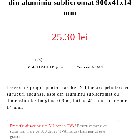
din aluminiu sublicromat 900x41x14
mm
25.30 lei
(23)
Cod:
PLC419.142 (cires salbatic)
Greutate:
0.170
Kg
Trecerea / pragul pentru parchet X-Line are prindere cu
suruburi ascunse, este din aluminiu sublicromat cu
dimensiunile: lungime 0.9 m, latime 41 mm, adancime
14 mm.
Preturile afisate pe site NU contin TVA!
Pentru comenzi cu
suma mai mare de 500 de lei (TVA inclus) transportul este
gratuit