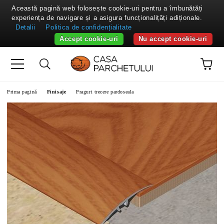
Această pagină web folosește cookie-uri pentru a îmbunătăți
experiența de navigare și a asigura funcționalițăți adiționale.
Detalii
Politica de confidențialitate
Accept cookie-uri
Nu accept cookie-uri
Prima pagină
Finisaje
Praguri trecere pardoseala