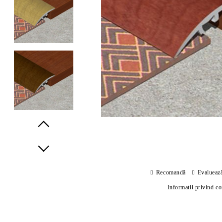
Prev
Next
Recomandă
Evalueaz
Informatii privind c