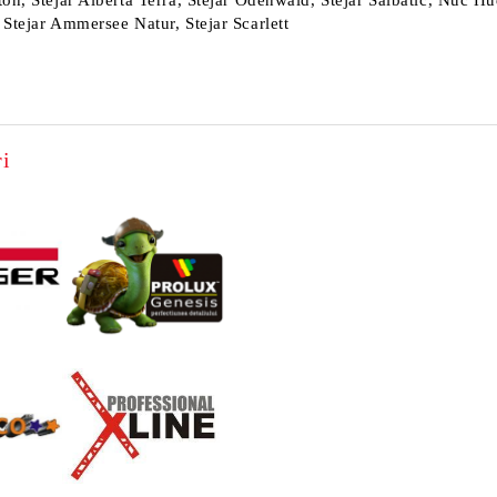
ton, Stejar Alberta Terra, Stejar Odenwald, Stejar Salbatic, Nuc 
 Stejar Ammersee Natur, Stejar Scarlett
i