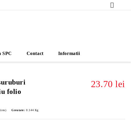
a SPC
Contact
Informatii
suruburi
23.70 lei
u folio
ires)
Greutate:
0.144
Kg