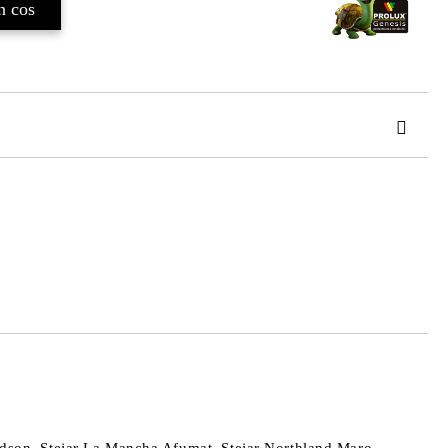
TAT
de confidentialitate
area comenzii.