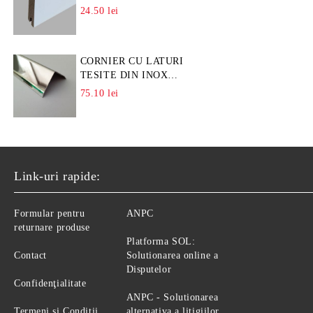
24.50 lei
CORNIER CU LATURI
TESITE DIN INOX
L=A=25MM
75.10 lei
Link-uri rapide:
Formular pentru
ANPC
returnare produse
Platforma SOL:
Contact
Solutionarea online a
Disputelor
Confidenţialitate
ANPC - Solutionarea
Termeni si Conditii
alternativa a litigiilor