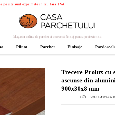
e pe site sunt exprimate in lei, fara TVA
Magazin online de parchet si accesorii finisaj pentru profesionisti
ba
Plinta
Parchet
Finisaje
Pardoseal
Trecere Prolux cu 
ascunse din alumini
900x30x8 mm
(17)
Cod:
PLF309.152 (c