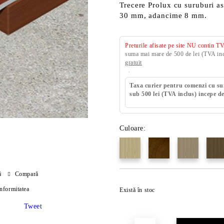
Trecere Prolux cu suruburi a
30 mm, adancime 8 mm.
Preturile afisate pe site NU contin T
suma mai mare de 500 de lei (TVA incl
gratuit
Taxa curier pentru comenzi cu s
sub 500 lei (TVA inclus) incepe de
Culoare:
ă
Compară
onformitatea
Există în stoc
Tweet