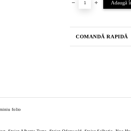
COMANDĂ RAPIDĂ
DOAR 4 CÂMPURI DE COMPLE
Sunt de acord cu
Politica 
Noi vă vom contacta pentru finaliz
miniu folio