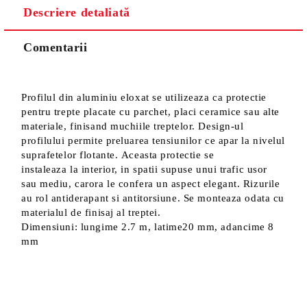
Descriere detaliată
Sunt de acord cu
Politica de confidentialitate
Noi vă vom contacta pentru finalizarea comenzii.
Comentarii
Profilul din aluminiu eloxat se utilizeaza ca protectie
pentru trepte placate cu parchet, placi ceramice sau alte
materiale, finisand muchiile treptelor. Design-ul
profilului permite preluarea tensiunilor ce apar la nivelul
suprafetelor flotante. Aceasta protectie se
instaleaza la interior, in spatii supuse unui trafic usor
sau mediu, carora le confera un aspect elegant. Rizurile
au rol antiderapant si antitorsiune. Se monteaza odata cu
materialul de finisaj al treptei.
Dimensiuni: lungime 2.7 m, latime20 mm, adancime 8
mm