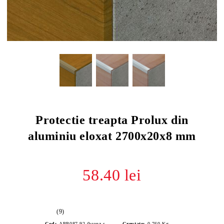
Protectie treapta Prolux din
aluminiu eloxat 2700x20x8 mm
58.40 lei
(9)
Cod:
APP087.92 (bronz satinat)
Greutate:
0.760
Kg