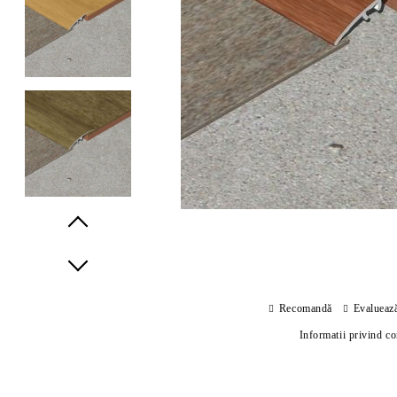
Prev
Next
Recomandă
Evalueaz
Informatii privind c