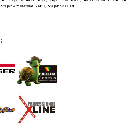
ton, Stejar Alberta Terra, Stejar Odenwald, Stejar Salbatic, Nuc 
 Stejar Ammersee Natur, Stejar Scarlett
i