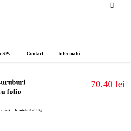
a SPC
Contact
Informatii
suruburi
70.40 lei
u folio
(cires)
Greutate:
0.490
Kg