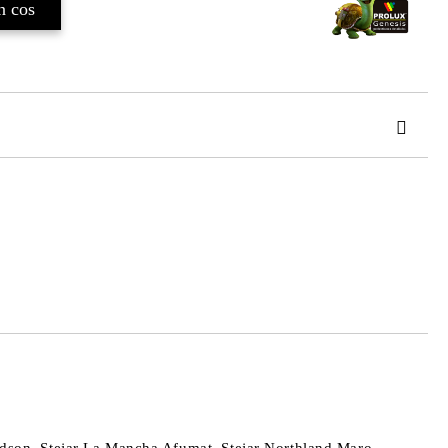
TAT
de confidentialitate
area comenzii.