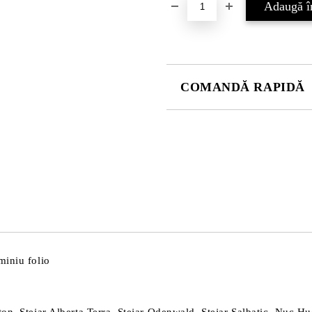
COMANDĂ RAPIDĂ
DOAR 4 CÂMPURI DE COMPLE
Sunt de acord cu
Politica 
Noi vă vom contacta pentru finaliz
miniu folio