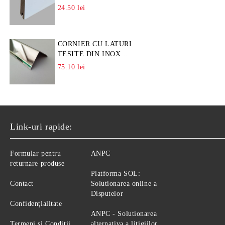
24.50 lei
CORNIER CU LATURI
TESITE DIN INOX
L=A=25MM
75.10 lei
Link-uri rapide:
Formular pentru
ANPC
returnare produse
Platforma SOL:
Contact
Solutionarea online a
Disputelor
Confidenţialitate
ANPC - Solutionarea
Termeni si Conditii
alternativa a litigiilor