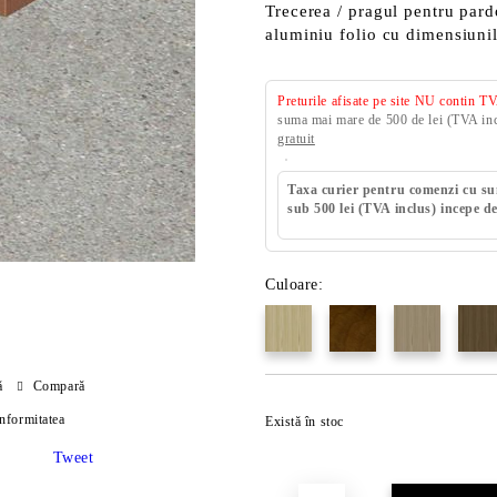
Trecerea / pragul pentru pard
aluminiu folio cu dimensiuni
Preturile afisate pe site NU contin T
suma mai mare de 500 de lei (TVA incl
gratuit
Taxa curier pentru comenzi cu s
sub 500 lei (TVA inclus) incepe de
Culoare:
ă
Compară
onformitatea
Există în stoc
Tweet