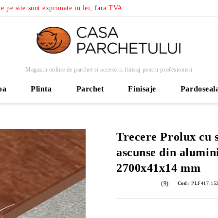
e pe site sunt exprimate in lei, fara TVA
Magazin online de parchet si accesorii finisaj pentru profesionisti
ba
Plinta
Parchet
Finisaje
Pardoseal
Trecere Prolux cu 
ascunse din alumini
2700x41x14 mm
(9)
Cod:
PLF417.152 