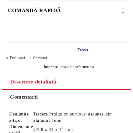
COMANDĂ RAPIDĂ
DOAR 4 CÂMPURI DE COMPLETAT
Tweet
Evaluează
Compară
Informatii privind conformitatea
Descriere detaliată
Sunt de acord cu
Politica de confidentialitate
Noi vă vom contacta pentru finalizarea comenzii.
Comentarii
Denumire
Trecere Prolux cu suruburi ascunse din
articol
aluminiu folio
Dimensiune
2700 x 41 x 14 mm
profil