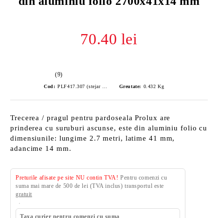
din aluminiu folio 2700x41x14 mm
70.40 lei
(9)
Cod:
PLF417.307 (stejar gri)
Greutate:
0.432
Kg
Trecerea / pragul pentru pardoseala Prolux are
prinderea cu suruburi ascunse, este din aluminiu folio cu
dimensiunile: lungime 2.7 metri, latime 41 mm,
adancime 14 mm.
Preturile afisate pe site NU contin TVA!
Pentru comenzi cu
suma mai mare de 500 de lei (TVA inclus) transportul este
gratuit
Taxa curier pentru comenzi cu suma