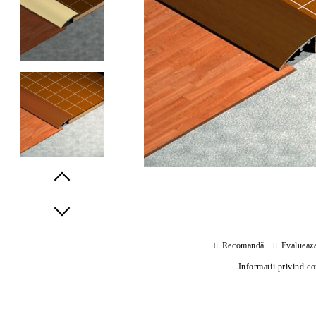
Prev
Next
Recomandă
Evalueaz
Informatii privind c