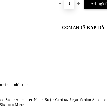
COMANDĂ RAPIDĂ
DOAR 4 CÂMPURI DE COMPLE
Sunt de acord cu
Politica 
Noi vă vom contacta pentru finaliz
luminiu sublicromat
e, Stejar Ammersee Natur, Stejar Cortina, Stejar Verdon Autentic, S
r Shannon Miere