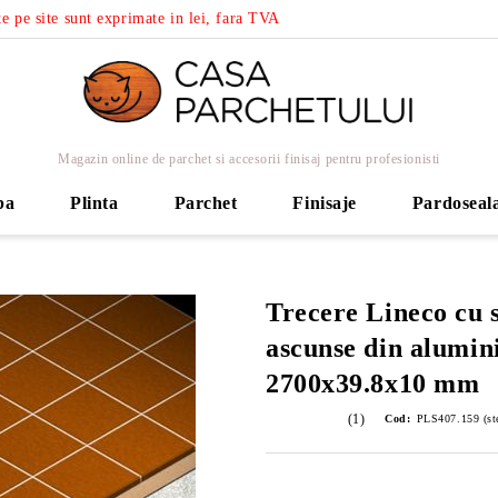
e pe site sunt exprimate in lei, fara TVA
Magazin online de parchet si accesorii finisaj pentru profesionisti
ba
Plinta
Parchet
Finisaje
Pardoseal
Trecere Lineco cu 
ascunse din alumin
2700x39.8x10 mm
(1)
Cod:
PLS407.159 (ste