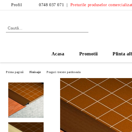
Profil
0748 037 071
|
Preturile produselor comercializat
Acasa
Promotii
Plinta al
Prima pagină
Finisaje
Praguri trecere pardoseala