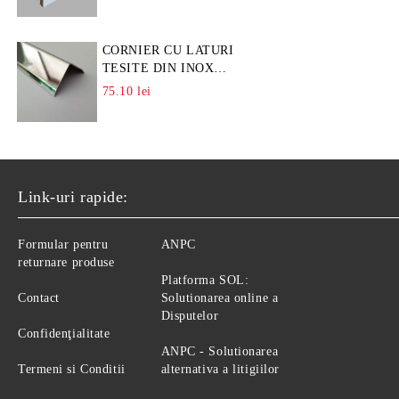
CORNIER CU LATURI
TESITE DIN INOX
L=A=25MM
75.10 lei
Link-uri rapide:
Formular pentru
ANPC
returnare produse
Platforma SOL:
Contact
Solutionarea online a
Disputelor
Confidenţialitate
ANPC - Solutionarea
Termeni si Conditii
alternativa a litigiilor