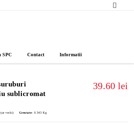
a SPC
Contact
Informatii
suruburi
39.60 lei
iu sublicromat
jar vechi)
Greutate:
0.343
Kg