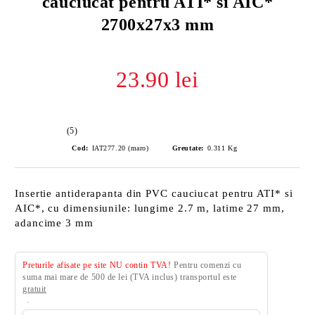
cauciucat pentru ATI* si AIC*
2700x27x3 mm
23.90 lei
(5)
Cod:
IAT277.20 (maro)
Greutate:
0.311
Kg
Insertie antiderapanta din PVC cauciucat pentru ATI* si
AIC*, cu dimensiunile: lungime 2.7 m, latime 27 mm,
adancime 3 mm
Preturile afisate pe site NU contin TVA!
Pentru comenzi cu
suma mai mare de 500 de lei (TVA inclus) transportul este
gratuit