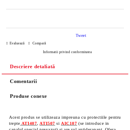
DOAR 4 CÂMPURI DE COMPLETAT
Tweet
Evaluează
Compară
Informatii privind conformitatea
Descriere detaliată
Sunt de acord cu
Politica de confidentialitate
Noi vă vom contacta pentru finalizarea comenzii.
Comentarii
Produse conexe
Acest produs se utilizeaza impreuna cu protectiile pentru
trepte
ATI407
,
ATI507
si
AIC107
(se introduce in
canalul special prevazut) si are rol antiderapant. Ofera