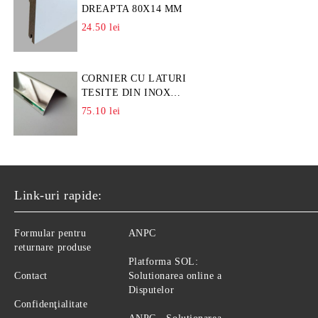
DREAPTA 80X14 MM
24.50 lei
CORNIER CU LATURI
TESITE DIN INOX
L=A=25MM
75.10 lei
Link-uri rapide:
Formular pentru
ANPC
returnare produse
Platforma SOL:
Contact
Solutionarea online a
Disputelor
Confidenţialitate