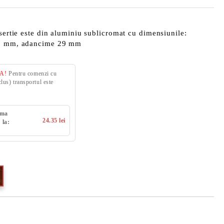
nsertie este din aluminiu sublicromat cu dimensiunile:
 53 mm, adancime 29 mm
VA!
Pentru comenzi cu
us) transportul este
uma
24.35 lei
 la: