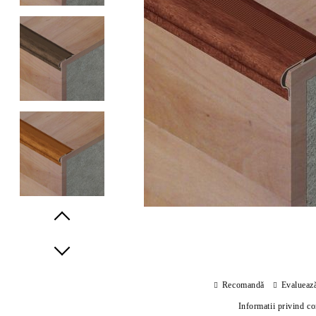
Prev
Next
Recomandă
Evalueaz
Informatii privind c