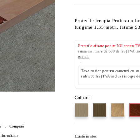
Protectie treapta Prolux cu i
lungime 1.35 metri, latime
Preturile afisate pe site NU contin T
suma mai mare de 500 de lei (TVA incl
gratuit
Taxa curier pentru comenzi cu s
sub 500 lei (TVA inclus) incepe de
Culoare:
ă
Compară
onformitatea
Există în stoc