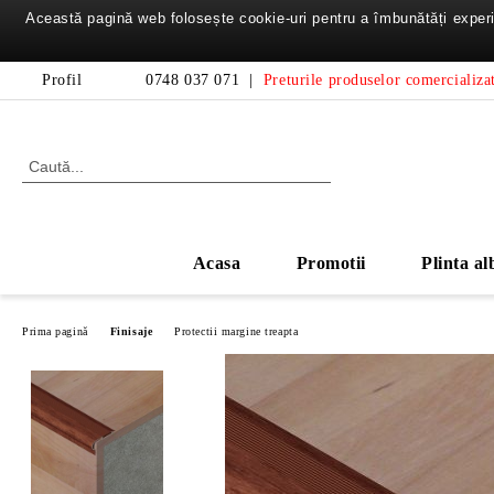
Această pagină web folosește cookie-uri pentru a îmbunătăți experie
Profil
0748 037 071
|
Preturile produselor comercializat
Acasa
Promotii
Plinta al
Prima pagină
Finisaje
Protectii margine treapta