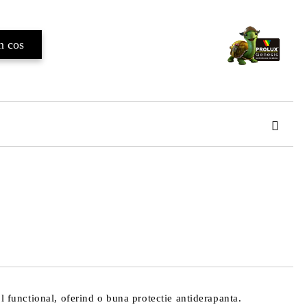
TAT
de confidentialitate
area comenzii.
ol functional, oferind o buna protectie antiderapanta.