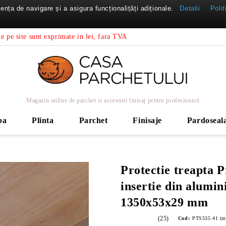
nța de navigare și a asigura funcționalițăți adiționale.
Detalii
Polit
e pe site sunt exprimate in lei, fara TVA
Magazin online de parchet si accesorii finisaj pentru profesionisti
ba
Plinta
Parchet
Finisaje
Pardoseal
Protectie treapta P
insertie din alumin
1350x53x29 mm
(25)
Cod:
PTS535.41 (m