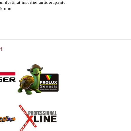
l destinat insertiei antiderapante.
 29 mm
i