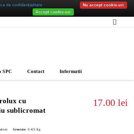
ica de confidențialitate
Nu accept cookie-uri
Accept cookie-uri
a SPC
Contact
Informatii
rolux cu
17.00 lei
iu sublicromat
ahon)
Greutate:
0.425
Kg