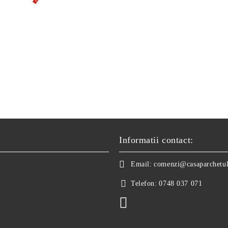
Informatii contact:
Email:
comenzi@casaparchetul
Telefon:
0748 037 071