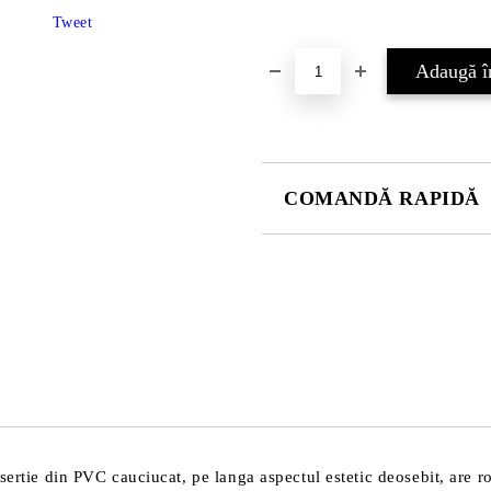
Tweet
COMANDĂ RAPIDĂ
DOAR 4 CÂMPURI DE COMPLE
Sunt de acord cu
Politica 
Noi vă vom contacta pentru finaliz
sertie din PVC cauciucat, pe langa aspectul estetic deosebit, are r