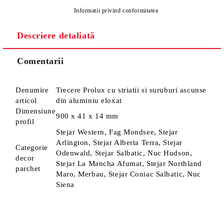
Informatii privind conformitatea
Descriere detaliată
Sunt de acord cu
Politica de confidentialitate
Noi vă vom contacta pentru finalizarea comenzii.
Comentarii
Denumire
Trecere Prolux cu striatii si suruburi ascunse
articol
din aluminiu eloxat
Dimensiune
900 x 41 x 14 mm
profil
Stejar Western, Fag Mondsee, Stejar
Arlington, Stejar Alberta Terra, Stejar
Categorie
Odenwald, Stejar Salbatic, Nuc Hudson,
decor
Stejar La Mancha Afumat, Stejar Northland
parchet
Maro, Merbau, Stejar Coniac Salbatic, Nuc
Siena