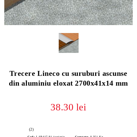
Trecere Lineco cu suruburi ascunse
din aluminiu eloxat 2700x41x14 mm
38.30 lei
(2)
Cod:
LAP417.81 (argintiu satinat)
Greutate:
0.351
Kg