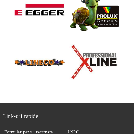
Link-uri rapide:
Formular pentru returnare
ANPC