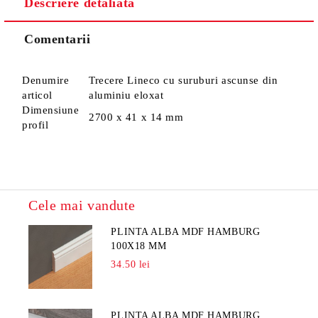
Descriere detaliată
Sunt de acord cu
Politica de confidentialitate
Noi vă vom contacta pentru finalizarea comenzii.
Comentarii
Denumire
Trecere Lineco cu suruburi ascunse din
articol
aluminiu eloxat
Dimensiune
2700 x 41 x 14 mm
profil
Cele mai vandute
PLINTA ALBA MDF HAMBURG
100X18 MM
34.50 lei
PLINTA ALBA MDF HAMBURG