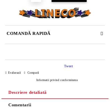
COMANDĂ RAPIDĂ
DOAR 4 CÂMPURI DE COMPLETAT
Tweet
Evaluează
Compară
Informatii privind conformitatea
Descriere detaliată
Sunt de acord cu
Politica de confidentialitate
Noi vă vom contacta pentru finalizarea comenzii.
Comentarii