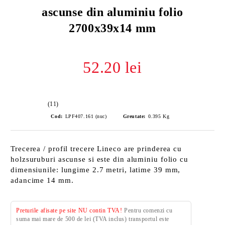
ascunse din aluminiu folio
2700x39x14 mm
52.20 lei
(11)
Cod:
LPF407.161 (nuc)
Greutate:
0.395
Kg
Trecerea / profil trecere Lineco are prinderea cu
holzsuruburi ascunse si este din aluminiu folio cu
dimensiunile: lungime 2.7 metri, latime 39 mm,
adancime 14 mm.
Preturile afisate pe site NU contin TVA!
Pentru comenzi cu
suma mai mare de 500 de lei (TVA inclus) transportul este