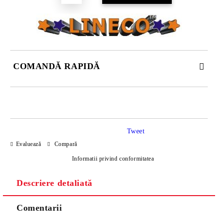
COMANDĂ RAPIDĂ
DOAR 4 CÂMPURI DE COMPLETAT
Tweet
Evaluează
Compară
Informatii privind conformitatea
Descriere detaliată
Sunt de acord cu
Politica de confidentialitate
Noi vă vom contacta pentru finalizarea comenzii.
Comentarii