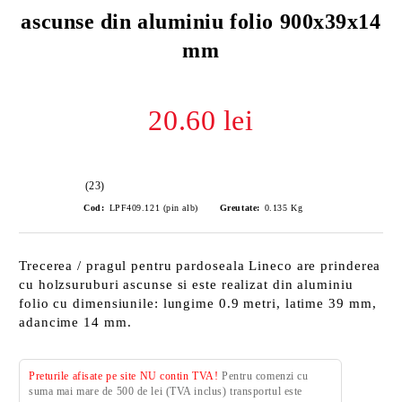
ascunse din aluminiu folio 900x39x14
mm
20.60 lei
(23)
Cod:
LPF409.121 (pin alb)
Greutate:
0.135
Kg
Trecerea / pragul pentru pardoseala Lineco are prinderea
cu holzsuruburi ascunse si este realizat din aluminiu
folio cu dimensiunile: lungime 0.9 metri, latime 39 mm,
adancime 14 mm.
Preturile afisate pe site NU contin TVA!
Pentru comenzi cu
suma mai mare de 500 de lei (TVA inclus) transportul este