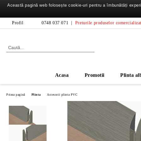
Această pagină web folosește cookie-uri pentru a îmbunătăți experie
Profil
0748 037 071
|
Preturile produselor comercializat
Acasa
Promotii
Plinta al
Prima pagină
Plinta
Accesorii plinta PVC