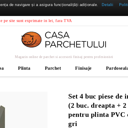
nța de navigare și a asigura funcționalițăți adiționale.
Detalii
Polit
e pe site sunt exprimate in lei, fara TVA
Magazin online de parchet si accesorii finisaj pentru profesionisti
ba
Plinta
Parchet
Finisaje
Pardoseal
Set 4 buc piese de 
(2 buc. dreapta + 2
pentru plinta PVC 
gri