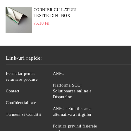
CORNIER CU LATURI
TESITE DIN INOX
L=A=25MM
75.10 lei
Link-uri rapide:
Formular pentru
ANPC
returnare produse
Platforma SOL:
Contact
Solutionarea online a
Disputelor
Confidenţialitate
ANPC - Solutionarea
Termeni si Conditii
alternativa a litigiilor
Politica privind fisierele