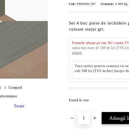
Cod:
PBDS605.307
Greutate:
0.008
Kg
Set 4 buc piese de inchidere 
culoare stejar gri.
Preturile afisate pe site NU contin T
suma mai mare de 500 de lei (TVA incl
gratuit
Taxa curier pentru comenzi cu s
sub 500 lei (TVA inclus) incepe de
ă
Compară
onformitatea
Există în stoc
Tweet