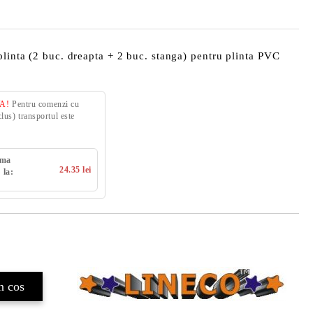
plinta (2 buc. dreapta + 2 buc. stanga) pentru plinta PVC
VA!
Pentru comenzi cu
us) transportul este
uma
24.35 lei
 la: