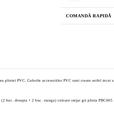
COMANDĂ RAPIDĂ
DOAR 4 CÂMPURI DE COMPLE
Sunt de acord cu
Politica 
Noi vă vom contacta pentru finaliz
a plintei PVC. Culorile accesoriilor PVC sunt create astfel incat sa
a (2 buc. dreapta + 2 buc. stanga) culoare stejar gri plinta PBC605