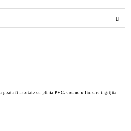
TAT
de confidentialitate
area comenzii.
 poata fi asortate cu plinta PVC, creand o finisare ingrijita