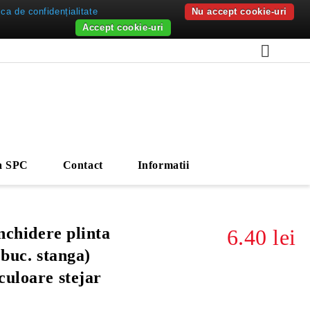
ica de confidențialitate
Nu accept cookie-uri
Accept cookie-uri
a SPC
Contact
Informatii
inchidere plinta
6.40 lei
 buc. stanga)
culoare stejar