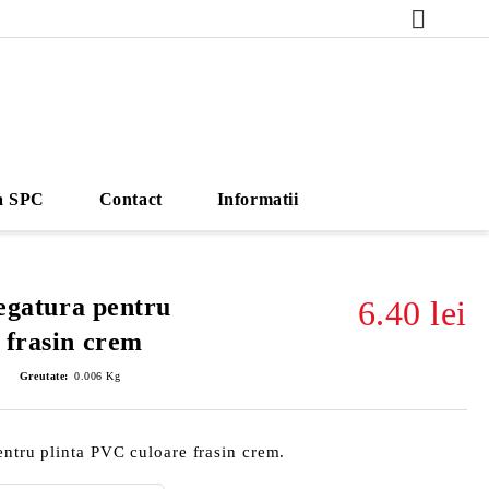
a SPC
Contact
Informatii
legatura pentru
6.40 lei
 frasin crem
Greutate:
0.006
Kg
entru plinta PVC culoare frasin crem.