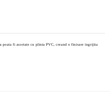
de confidentialitate
area comenzii.
 poata fi asortate cu plinta PVC, creand o finisare ingrijita