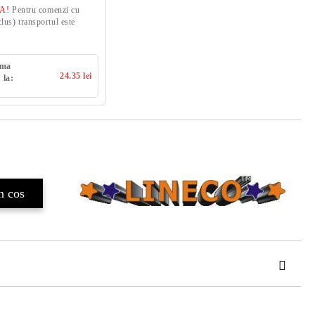
VA!
Pentru comenzi cu
us) transportul este
uma
24.35 lei
 la:
TAT