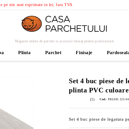
e pe site sunt exprimate in lei, fara TVA
Magazin online de parchet si accesorii finisaj pentru profesionisti
ba
Plinta
Parchet
Finisaje
Pardoseal
Set 4 buc piese de 
plinta PVC culoare
(1)
Cod:
PBL605.125-S4
Set 4 buc piese de legatura p