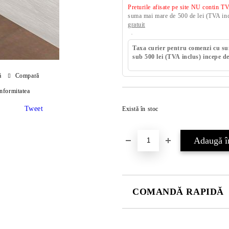
Preturile afisate pe site NU contin T
suma mai mare de 500 de lei (TVA incl
gratuit
Taxa curier pentru comenzi cu s
sub 500 lei (TVA inclus) incepe de
ă
Compară
onformitatea
Tweet
Există în stoc
COMANDĂ RAPIDĂ
DOAR 4 CÂMPURI DE COMPLE