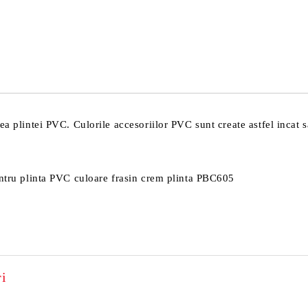
Sunt de acord cu
Politica 
Noi vă vom contacta pentru finaliz
a plintei PVC. Culorile accesoriilor PVC sunt create astfel incat sa
entru plinta PVC culoare frasin crem plinta PBC605
i