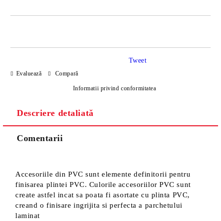
DOAR 4 CÂMPURI DE COMPLETAT
Tweet
Evaluează
Compară
Informatii privind conformitatea
Descriere detaliată
Sunt de acord cu
Politica de confidentialitate
Noi vă vom contacta pentru finalizarea comenzii.
Comentarii
Accesoriile din PVC sunt elemente definitorii pentru
finisarea plintei PVC. Culorile accesoriilor PVC sunt
create astfel incat sa poata fi asortate cu plinta PVC,
creand o finisare ingrijita si perfecta a parchetului
laminat