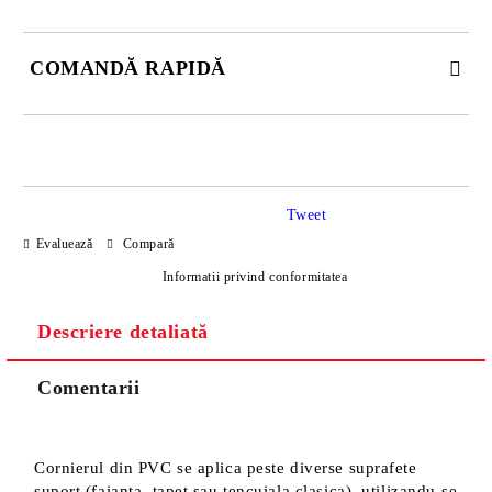
COMANDĂ RAPIDĂ
DOAR 4 CÂMPURI DE COMPLETAT
Tweet
Evaluează
Compară
Informatii privind conformitatea
Descriere detaliată
Sunt de acord cu
Politica de confidentialitate
Noi vă vom contacta pentru finalizarea comenzii.
Comentarii
Cornierul din PVC se aplica peste diverse suprafete
suport (faianta, tapet sau tencuiala clasica), utilizandu-se