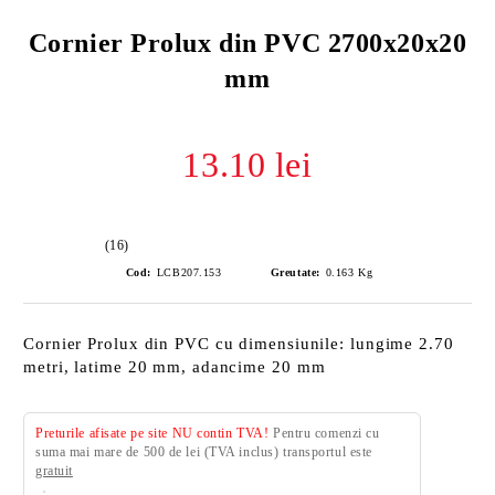
Cornier Prolux din PVC 2700x20x20
mm
13.10 lei
(16)
Cod:
LCB207.153
Greutate:
0.163
Kg
Cornier Prolux din PVC cu dimensiunile: lungime 2.70
metri, latime 20 mm, adancime 20 mm
Preturile afisate pe site NU contin TVA!
Pentru comenzi cu
suma mai mare de 500 de lei (TVA inclus) transportul este
gratuit