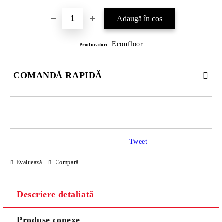
Econfloor
Producător:
COMANDĂ RAPIDĂ
DOAR 4 CÂMPURI DE COMPLETAT
Tweet
Evaluează
Compară
Descriere detaliată
Sunt de acord cu
Politica de confidentialitate
Noi vă vom contacta pentru finalizarea comenzii.
Produse conexe