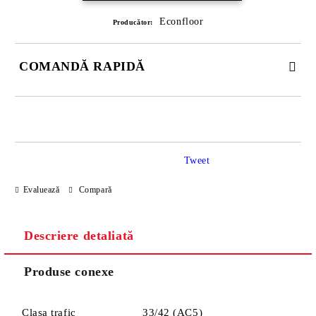
Econfloor
Producător:
COMANDĂ RAPIDĂ
DOAR 4 CÂMPURI DE COMPLETAT
Tweet
Evaluează
Compară
Descriere detaliată
Sunt de acord cu
Politica de confidentialitate
Noi vă vom contacta pentru finalizarea comenzii.
Produse conexe
Clasa trafic
33/42 (AC5)