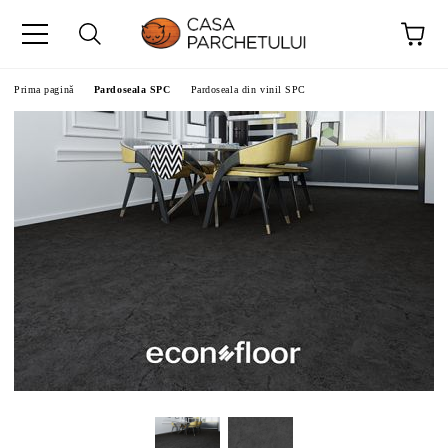
Prima pagină
Pardoseala SPC
Pardoseala din vinil SPC