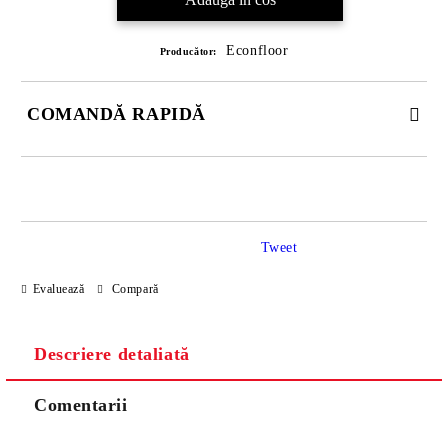
Econfloor
Producător:
COMANDĂ RAPIDĂ
DOAR 4 CÂMPURI DE COMPLETAT
Tweet
Evaluează
Compară
Descriere detaliată
Sunt de acord cu
Politica de confidentialitate
Noi vă vom contacta pentru finalizarea comenzii.
Comentarii