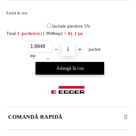
Există în stoc
Include pierdere 5%
Total
1
pachet(e)
(
1.9948
mp) =
91.1
lei
pachet
mp
COMANDĂ RAPIDĂ
DOAR 4 CÂMPURI DE COMPLETAT