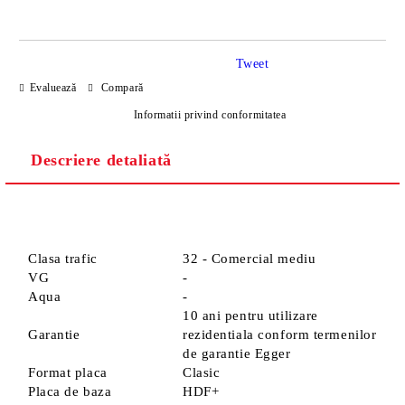
Tweet
Evaluează
Compară
Informatii privind conformitatea
Descriere detaliată
Sunt de acord cu
Politica de confidentialitate
Noi vă vom contacta pentru finalizarea comenzii.
Clasa trafic
32 - Comercial mediu
VG
-
Aqua
-
10 ani pentru utilizare
Garantie
rezidentiala conform termenilor
de garantie Egger
Format placa
Clasic
Placa de baza
HDF+