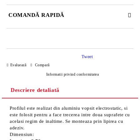
COMANDĂ RAPIDĂ
DOAR 4 CÂMPURI DE COMPLETAT
Tweet
Evaluează
Compară
Informatii privind conformitatea
Descriere detaliată
Sunt de acord cu
Politica de confidentialitate
Noi vă vom contacta pentru finalizarea comenzii.
Profilul este realizat din aluminiu vopsit electrostatic, si
este folosit pentru a face trecerea intre doua suprafete cu
acelasi regim de inaltime. Se monteaza prin lipirea cu
adeziv.
Dimensiun: