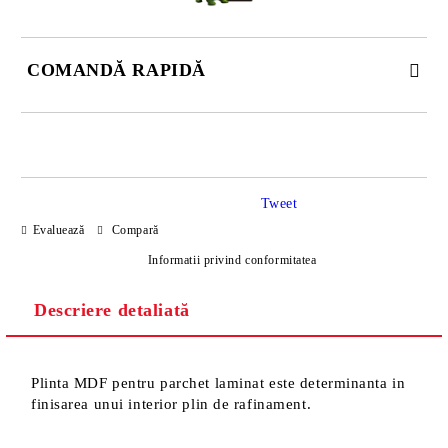
COMANDĂ RAPIDĂ
DOAR 4 CÂMPURI DE COMPLETAT
Tweet
Evaluează
Compară
Informatii privind conformitatea
Descriere detaliată
Sunt de acord cu
Politica de confidentialitate
Noi vă vom contacta pentru finalizarea comenzii.
Plinta MDF pentru parchet laminat este determinanta in
finisarea unui interior plin de rafinament.