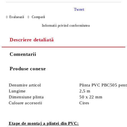
Tweet
Evaluează
Compară
Informatii privind conformitatea
Descriere detaliată
Sunt de acord cu
Politica de confidentialitate
Noi vă vom contacta pentru finalizarea comenzii.
Comentarii
Produse conexe
Denumire articol
Plinta PVC PBC505 pentr
Lungime
2,5 m
Dimensiune plinta
50 x 22 mm
Culoare accesorii
Cires
Etape de montaj a plintei din PVC: