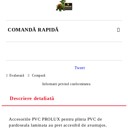
COMANDĂ RAPIDĂ
DOAR 4 CÂMPURI DE COMPLETAT
Tweet
Evaluează
Compară
Informatii privind conformitatea
Descriere detaliată
Sunt de acord cu
Politica de confidentialitate
Noi vă vom contacta pentru finalizarea comenzii.
Accesoriile PVC PROLUX pentru plinta PVC de
pardoseala laminata au pret accesibil de avantajos.