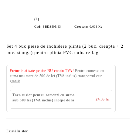
(1)
Cod:
PBDS505.93
Greutate:
0.008
Kg
Set 4 buc piese de inchidere plinta (2 buc. dreapta + 2
buc. stanga) pentru plinta PVC culoare fag
Preturile afisate pe site NU contin TVA!
Pentru comenzi cu
suma mai mare de 500 de lei (TVA inclus) transportul este
gratuit
Taxa curier pentru comenzi cu suma
24.35 lei
sub 500 lei (TVA inclus) incepe de la:
Există în stoc