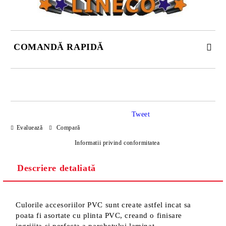
COMANDĂ RAPIDĂ
DOAR 4 CÂMPURI DE COMPLETAT
Tweet
Evaluează
Compară
Informatii privind conformitatea
Descriere detaliată
Sunt de acord cu
Politica de confidentialitate
Noi vă vom contacta pentru finalizarea comenzii.
Culorile accesoriilor PVC sunt create astfel incat sa
poata fi asortate cu plinta PVC, creand o finisare