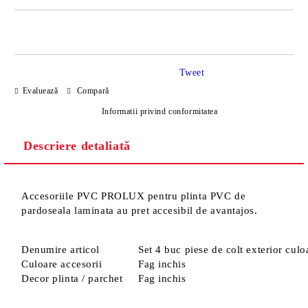
DOAR 4 CÂMPURI DE COMPLETAT
Tweet
Evaluează
Compară
Informatii privind conformitatea
Descriere detaliată
Sunt de acord cu
Politica de confidentialitate
Noi vă vom contacta pentru finalizarea comenzii.
Accesoriile PVC PROLUX pentru plinta PVC de
pardoseala laminata au pret accesibil de avantajos.
Denumire articol
Set 4 buc piese de colt exterior cul
Culoare accesorii
Fag inchis
Decor plinta / parchet
Fag inchis